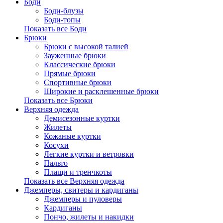
Боди
Боди-блузы
Боди-топы
Показать все Боди
Брюки
Брюки с высокой талией
Зауженные брюки
Классические брюки
Прямые брюки
Спортивные брюки
Широкие и расклешенные брюки
Показать все Брюки
Верхняя одежда
Демисезонные куртки
Жилеты
Кожаные куртки
Косухи
Легкие куртки и ветровки
Пальто
Плащи и тренчкоты
Показать все Верхняя одежда
Джемперы, свитеры и кардиганы
Джемперы и пуловеры
Кардиганы
Пончо, жилеты и накидки