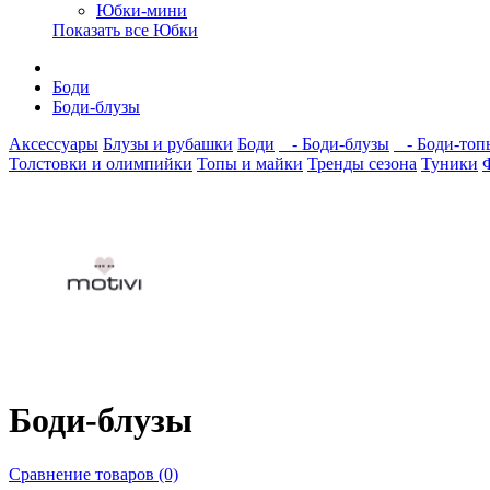
Юбки-мини
Показать все Юбки
Боди
Боди-блузы
Аксессуары
Блузы и рубашки
Боди
- Боди-блузы
- Боди-топ
Толстовки и олимпийки
Топы и майки
Тренды сезона
Туники
Боди-блузы
Сравнение товаров (0)