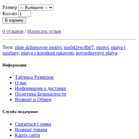
Размер
Кол-во
В корзину
0 отзывов
/
Написать отзыв
Теги:
plate dzhinsovoe motivi
,
mo042ewrlb07
,
motivi
,
platya i
sarafany
,
platya s korotkim rukavom
,
povsednevnye platya
Информация
Таблица Размеров
О нас
Информация о доставке
Политика Безопасности
Возврат и Обмен
Служба поддержки
Связаться с нами
Возврат товара
Карта сайта