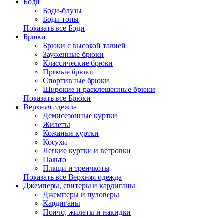
Боди
Боди-блузы
Боди-топы
Показать все Боди
Брюки
Брюки с высокой талией
Зауженные брюки
Классические брюки
Прямые брюки
Спортивные брюки
Широкие и расклешенные брюки
Показать все Брюки
Верхняя одежда
Демисезонные куртки
Жилеты
Кожаные куртки
Косухи
Легкие куртки и ветровки
Пальто
Плащи и тренчкоты
Показать все Верхняя одежда
Джемперы, свитеры и кардиганы
Джемперы и пуловеры
Кардиганы
Пончо, жилеты и накидки