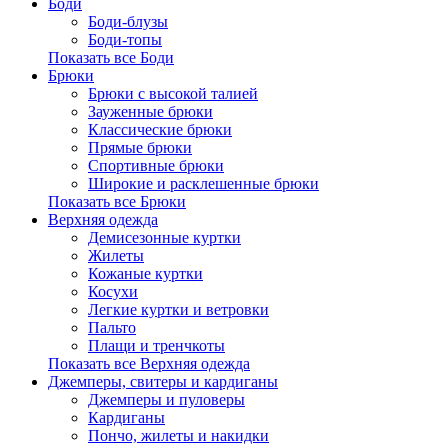
Боди
Боди-блузы
Боди-топы
Показать все Боди
Брюки
Брюки с высокой талией
Зауженные брюки
Классические брюки
Прямые брюки
Спортивные брюки
Широкие и расклешенные брюки
Показать все Брюки
Верхняя одежда
Демисезонные куртки
Жилеты
Кожаные куртки
Косухи
Легкие куртки и ветровки
Пальто
Плащи и тренчкоты
Показать все Верхняя одежда
Джемперы, свитеры и кардиганы
Джемперы и пуловеры
Кардиганы
Пончо, жилеты и накидки