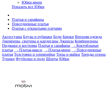
Юбки-мини
Показать все Юбки
Платья и сарафаны
Повседневные платья
Платья с открытыми плечами
Аксессуары
Блузы и рубашки
Боди
Брюки
Верхняя одежда
Джемперы, свитеры и кардиганы
Джинсы
Комбинезоны
Пиджаки и костюмы
Платья и сарафаны
- Коктейльные
платья
- Платья-макси
- Платья-мини
- Повседневные
платья
Толстовки и олимпийки
Топы и майки
Тренды сезона
Туники
Футболки и поло
Шорты
Юбки