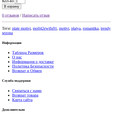
Кол-во
В корзину
0 отзывов
/
Написать отзыв
Теги:
plate motivi
,
mo042ewtfu91
,
motivi
,
platya
,
romantika
,
trendy
sezona
Информация
Таблица Размеров
О нас
Информация о доставке
Политика Безопасности
Возврат и Обмен
Служба поддержки
Связаться с нами
Возврат товара
Карта сайта
Дополнительно