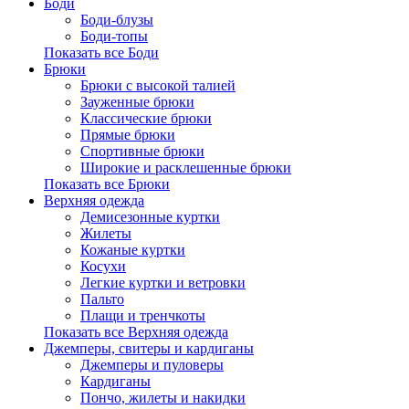
Боди
Боди-блузы
Боди-топы
Показать все Боди
Брюки
Брюки с высокой талией
Зауженные брюки
Классические брюки
Прямые брюки
Спортивные брюки
Широкие и расклешенные брюки
Показать все Брюки
Верхняя одежда
Демисезонные куртки
Жилеты
Кожаные куртки
Косухи
Легкие куртки и ветровки
Пальто
Плащи и тренчкоты
Показать все Верхняя одежда
Джемперы, свитеры и кардиганы
Джемперы и пуловеры
Кардиганы
Пончо, жилеты и накидки